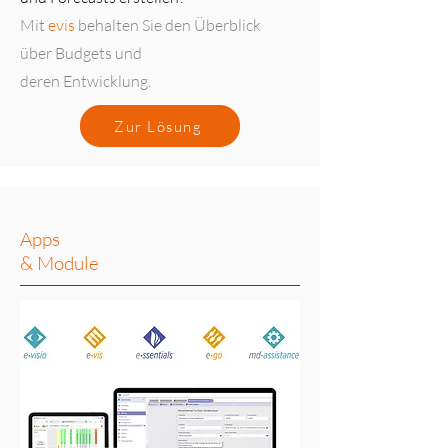
Mit
evis
behalten Sie den Überblick
über Budgets und
deren Entwicklung.
Zur Lösung
Apps
& Module