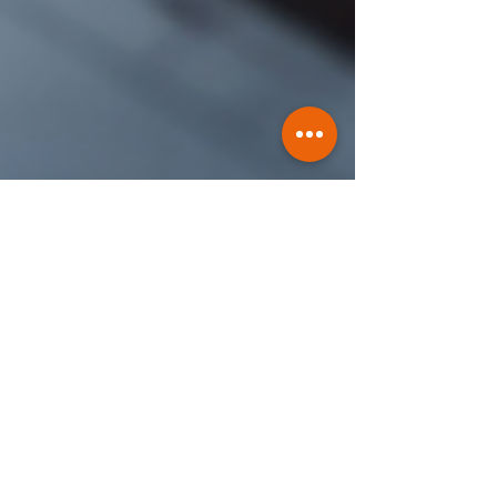
Tom Moser
25. Feb.
2 Min. Lesezeit
VIBUS Nachfolger: Wie evis &
eFusion den Systemwechsel zur