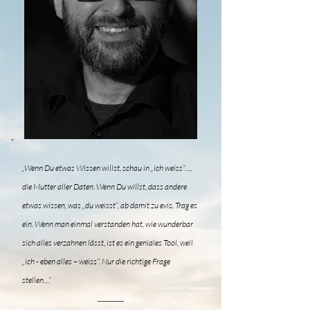
„Wenn Du etwas Wissen willst, schau in „ich weiss“…,
die
Mutter aller Daten. Wenn Du willst, dass andere
etwas
wissen, was „du weisst“, ab damit zu evis. Trag es
ein.
Wenn man einmal verstanden hat, wie wunderbar
sich alles
verzahnen lässt, ist es ein geniales Tool, weil
„ich - eben
alles – weiss“. Nur die richtige Frage
stellen…“