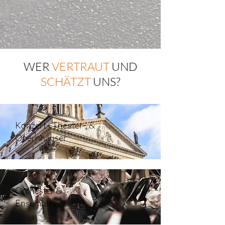
WER
VERTRAUT
UND
SCHÄTZT
UNS?
Konzert-, Theater-, &
Opernhäuser
Orchester &
Ensembles